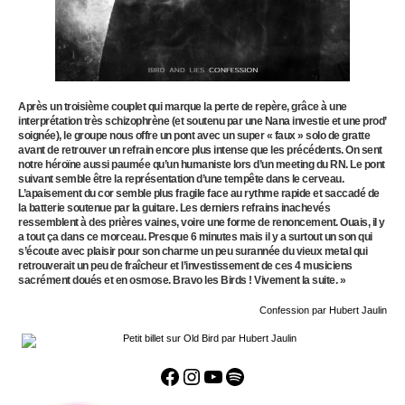
Après un troisième couplet qui marque la perte de repère, grâce à une
interprétation très schizophrène (et soutenu par une Nana investie et une prod’
soignée), le groupe nous offre un pont avec un super « faux » solo de gratte
avant de retrouver un refrain encore plus intense que les précédents. On sent
notre héroïne aussi paumée qu’un humaniste lors d’un meeting du RN. Le pont
suivant semble être la représentation d’une tempête dans le cerveau.
L’apaisement du cor semble plus fragile face au rythme rapide et saccadé de
la batterie soutenue par la guitare. Les derniers refrains inachevés
ressemblent à des prières vaines, voire une forme de renoncement. Ouais, il y
a tout ça dans ce morceau. Presque 6 minutes mais il y a surtout un son qui
s’écoute avec plaisir pour son charme un peu surannée du vieux metal qui
retrouverait un peu de fraîcheur et l’investissement de ces 4 musiciens
sacrément doués et en osmose. Bravo les Birds ! Vivement la suite. »
Confession par Hubert Jaulin
Facebook
Instagram
YouTube
Spotify