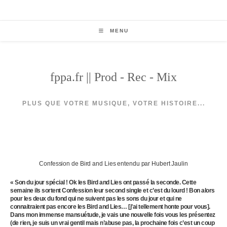
Skip
to
content
MENU
fppa.fr || Prod - Rec - Mix
PLUS QUE VOTRE MUSIQUE, VOTRE HISTOIRE...
Confession de Bird and Lies entendu par Hubert Jaulin
« Son du jour spécial ! Ok les Bird and Lies ont passé la seconde. Cette
semaine ils sortent Confession leur second single et c’est du lourd ! Bon alors
pour les deux du fond qui ne suivent pas les sons du jour et qui ne
connaitraient pas encore les Bird and Lies… [j’ai tellement honte pour vous].
Dans mon immense mansuétude, je vais une nouvelle fois vous les présentez
(de rien, je suis un vrai gentil mais n’abuse pas, la prochaine fois c’est un coup