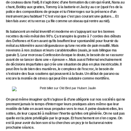
de couteau dans l’œil). Il s’agit donc d’une formation du coin qui réunit, Nana au
chant, Bobby aux grattes, Tommy à la batterie et Jacky au cor (quoi t’es de la
police des compositions de groupe et tu t’interroges sur la présence d’un
instrument peu habituel ? C’est vrai que c’est pas courant une guitare… Et
bien fais avec et tu verras ça file comme un oiseau qui rentre au nid).
Ils balancent un métal inventif et moderne en s’appuyant sur les bonnes
recettes du néo métal des 90’s. Ça transpire la gratte à 7 cordes des débuts
des Deftones et Korn avant qu’ils bouffent leur spontanéité pour fournir du
métal au kilomètre aussi dégueulasse qu’une recette de pain mouillé. Mais
revenons à nos zoziaux et leurs carabistouilles (ouais, je suis bilingue ma
gueule !). Leur morceau Confession évoque le doute, le besoin de se rassurer
avant de se lancer dans une « épreuve ». Mais aussi l’infernal enchainement
de décisions imparfaites qui crée une situation de plus en plus inextricable. Il
peut être lu de bien des manières, le complexe de l’escroc, le besoin de
s’extraire des faux soutiens qui poussent à la faute. Un début de parano ou
encore la montée de stress qui peut être salutaire comme mortifère.
On peut même imaginer qu’il s’agisse là d’une allégorie sur nos sociétés qui ne
prennent jamais le temps d’interroger leurs pratiques alors même que leur
modèle de fuite en avant nous propulse vers le mur. A peine doutent-elles, les
sottes, de leur capacité à maîtriser l’inertie qu’elles ont générée. On ne sait pas
quelle est la piste privilégiée par le groupe. Et franchement on s’en cogne. On
est là pour avoir du bon son si tu cherches un psy je te facturerai notre
prochaine séance.