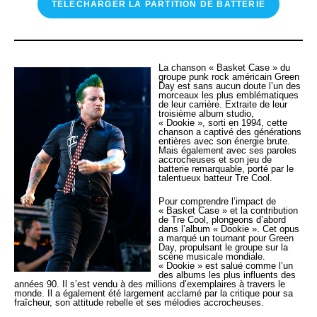
TÉLÉCHARGER LA PARTITION DE BATTERIE
La chanson « Basket Case » du
groupe punk rock américain Green
Day est sans aucun doute l’un des
morceaux les plus emblématiques
de leur carrière. Extraite de leur
troisième album studio,
« Dookie », sorti en 1994, cette
chanson a captivé des générations
entières avec son énergie brute.
Mais également avec ses paroles
accrocheuses et son jeu de
batterie remarquable, porté par le
talentueux batteur Tre Cool.
Pour comprendre l’impact de
« Basket Case » et la contribution
de Tre Cool, plongeons d’abord
dans l’album « Dookie ». Cet opus
a marqué un tournant pour Green
Day, propulsant le groupe sur la
scène musicale mondiale.
« Dookie » est salué comme l’un
des albums les plus influents des
années 90. Il s’est vendu à des millions d’exemplaires à travers le
monde. Il a également été largement acclamé par la critique pour sa
fraîcheur, son attitude rebelle et ses mélodies accrocheuses.