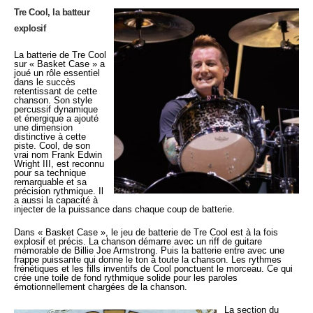
Tre Cool, la batteur
explosif
La batterie de Tre Cool
sur « Basket Case » a
joué un rôle essentiel
dans le succès
retentissant de cette
chanson. Son style
percussif dynamique
et énergique a ajouté
une dimension
distinctive à cette
piste. Cool, de son
vrai nom Frank Edwin
Wright III, est reconnu
pour sa technique
remarquable et sa
précision rythmique. Il
a aussi la capacité à
injecter de la puissance dans chaque coup de batterie.
Dans « Basket Case », le jeu de batterie de Tre Cool est à la fois
explosif et précis. La chanson démarre avec un riff de guitare
mémorable de Billie Joe Armstrong. Puis la batterie entre avec une
frappe puissante qui donne le ton à toute la chanson. Les rythmes
frénétiques et les fills inventifs de Cool ponctuent le morceau. Ce qui
crée une toile de fond rythmique solide pour les paroles
émotionnellement chargées de la chanson.
La section du