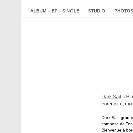
Skip
to
ALBUM – EP – SINGLE
STUDIO
PHOTO
content
Dark Sail
« Pla
enregistré, mi
Dark Sail, group
compose de Tonio
Bienvenue à bor