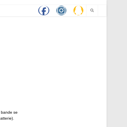
a bande se
tterie).