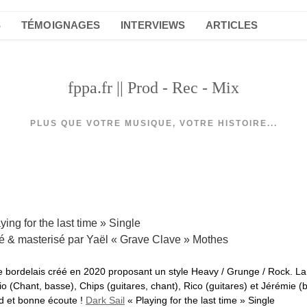
S
TÉMOIGNAGES
INTERVIEWS
ARTICLES
fppa.fr || Prod - Rec - Mix
PLUS QUE VOTRE MUSIQUE, VOTRE HISTOIRE...
ying for the last time » Single
xé & masterisé par Yaël « Grave Clave » Mothes
e bordelais créé en 2020 proposant un style Heavy / Grunge / Rock. L
 (Chant, basse), Chips (guitares, chant), Rico (guitares) et Jérémie (ba
d et bonne écoute !
Dark Sail
« Playing for the last time » Single