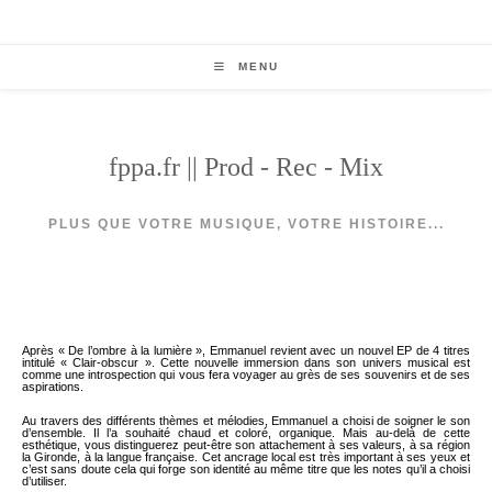
Skip
to
content
MENU
fppa.fr || Prod - Rec - Mix
PLUS QUE VOTRE MUSIQUE, VOTRE HISTOIRE...
Après « De l’ombre à la lumière », Emmanuel revient avec un nouvel EP de 4 titres
intitulé « Clair-obscur ». Cette nouvelle immersion dans son univers musical est
comme une introspection qui vous fera voyager au grès de ses souvenirs et de ses
aspirations.
Au travers des différents thèmes et mélodies, Emmanuel a choisi de soigner le son
d’ensemble. Il l’a souhaité chaud et coloré, organique. Mais au-delà de cette
esthétique, vous distinguerez peut-être son attachement à ses valeurs, à sa région
la Gironde, à la langue française. Cet ancrage local est très important à ses yeux et
c’est sans doute cela qui forge son identité au même titre que les notes qu’il a choisi
d’utiliser.