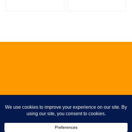
category:
category:
ALBUM / EP / SINGLE
Studio
Photos
Témoignages
Plan du site
Articles
Partitions de batterie gratuites
▼
Copyright 2026 - www.fppa.fr - Tous droits réservés
Abonnez-vous pour ne rien rater !