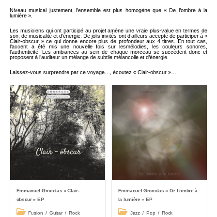
Niveau musical justement, l’ensemble est plus homogène que « De l’ombre à la
lumière ».
Les musiciens qui ont participé au projet amène une vraie plus-value en termes de
son, de musicalité et d’énergie. De jolis invités ont d’ailleurs accepté de participer à «
Clair-obscur » ce qui donne encore plus de profondeur aux 4 titres. En tout cas,
l’accent a été mis une nouvelle fois sur lesmélodies, les couleurs sonores,
l’authenticité. Les ambiances au sein de chaque morceau se succèdent donc et
proposent à l’auditeur un mélange de subtile mélancolie et d’énergie.
Laissez-vous surprendre par ce voyage…, écoutez « Clair-obscur »…
Emmanuel Grocolas « Clair-
Emmanuel Grocolas « De l’ombre à
obscur » EP
la lumière » EP
Post
Post
Fusion
/
Guitar
/
Rock
Jazz
/
Pop
/
Rock