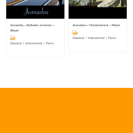
Jeanadou « Ballades sereines »
Jeanadou « Cheminement » Album
Album
Post
Post
Classical
/
Instrumental
/
Piano
category:
Classical
/
Instrumental
/
Piano
category: