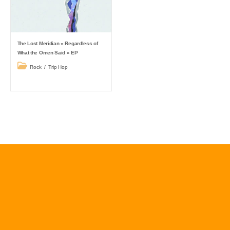
The Lost Meridian « Regardless of
What the Omen Said » EP
Post
Rock
/
Trip Hop
category: