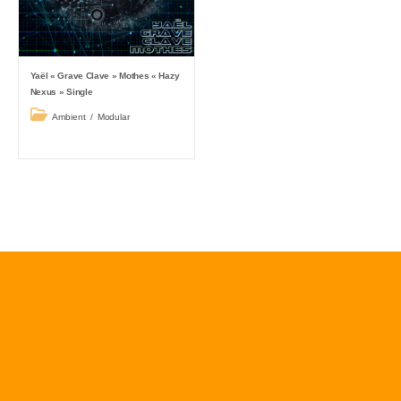
Yaël « Grave Clave » Mothes « Hazy
Nexus » Single
Post
Ambient
/
Modular
category: