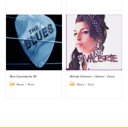
category:
category:
Blue Carandache EP
Melody Colomes « Valerie » Cover
Post
Post
Blues
/
Rock
Blues
/
Soul
category:
category: