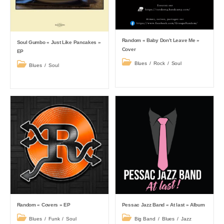
Random « Baby Don’t Leave Me »
Soul Gumbo « Just Like Pancakes »
Cover
EP
Post
Post
Blues
/
Rock
/
Soul
Blues
/
Soul
category:
category:
Random « Covers » EP
Pessac Jazz Band « At last » Album
Post
Post
Blues
/
Funk
/
Soul
Big Band
/
Blues
/
Jazz