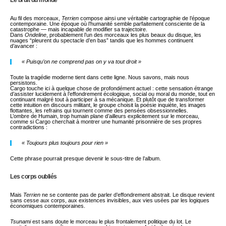
Au fil des morceaux,
Terrien
compose ainsi une véritable cartographie de l’époque
contemporaine. Une époque où l’humanité semble parfaitement consciente de la
catastrophe — mais incapable de modifier sa trajectoire.
Dans
Ondeline
, probablement l’un des morceaux les plus beaux du disque, les
nuages “pleurent du spectacle d’en bas” tandis que les hommes continuent
d’avancer :
« Puisqu’on ne comprend pas on y va tout droit »
Toute la tragédie moderne tient dans cette ligne. Nous savons, mais nous
persistons.
Cargo touche ici à quelque chose de profondément actuel : cette sensation étrange
d’assister lucidement à l’effondrement écologique, social ou moral du monde, tout en
continuant malgré tout à participer à sa mécanique. Et plutôt que de transformer
cette intuition en discours militant, le groupe choisit la poésie inquiète, les images
flottantes, les refrains qui tournent comme des pensées obsessionnelles.
L’ombre de Humain, trop humain plane d’ailleurs explicitement sur le morceau,
comme si Cargo cherchait à montrer une humanité prisonnière de ses propres
contradictions :
« Toujours plus toujours pour rien »
Cette phrase pourrait presque devenir le sous-titre de l’album.
Les corps oubliés
Mais
Terrien
ne se contente pas de parler d’effondrement abstrait. Le disque revient
sans cesse aux corps, aux existences invisibles, aux vies usées par les logiques
économiques contemporaines.
Tsunami
est sans doute le morceau le plus frontalement politique du lot. Le