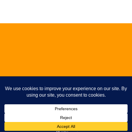
ALBUM / EP / SINGLE
Studio
Photos
Témoignages
Plan du site
Articles
Partitions de batterie gratuites
▼
Copyright 2026 - www.fppa.fr - Tous droits réservés
Abonnez-vous pour ne rien rater !