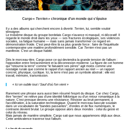
Cargo «
Terrien »
chronique d’un monde qui s’épuise
Il y a des albums qui cherchent encore à divertir.
Terrien
, lui, semble vouloir
témoigner.
Le troisième disque du groupe bordelais Cargo n’avance ni masqué, ni décoratif. Il
regarde le monde droit dans les yeux — ses fractures écologiques, ses violences
sociales, sa fatigue humaine — mais sans jamais transformer ce regard en
démonstration froide. C’est peut-être là sa plus grande force : faire de l’inquiétude
contemporaine une matière profondément sensible. Car
Terrien
n’est pas un
manifeste. C’est un disque habité.
Dès le morceau-titre, Cargo pose ce qui deviendra la grande tension de l’album :
l’opposition entre l’enracinement et la déconnexion moderne. La figure de cet homme
qui “retourne la terre” comme “le faisaient ses pères” agit moins comme une
nostalgie rurale que comme le rappel d’un rapport ancien au réel — un rapport
concret, physique, cyclique. Ici, la terre n’est pas un symbole abstrait : elle est
travail, mémoire, transmission.
« Ici on oublie tout / Sauf d’où l’on vient »
Rarement une phrase aura aussi bien résumé l’esprit du disque. Car chez Cargo,
être “terrien” ne relève pas d’une identité folklorique ou d’un retour romantique à la
nature. C’est presque devenu une résistance. Résister au bruit permanent, à
l’accélération, à la saturation technologique. Quand le morceau bascule soudain
dans un vocabulaire de “bandes passantes”, d’ondes et de flux numériques, le
contraste devient brutal. Le groupe oppose alors deux mondes : celui du geste et
celui du réseau.
Mais jamais de manière simpliste. Cargo sait que nous appartenons déjà aux deux.
Cette ambivalence traverse tout l’album.
Le bruit du monde