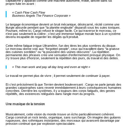
capitalisme y apparaît comme une machine autonome, froide, lancée dans sa
propre fuite en avant :
« Cash Flow Cash Flow
Business Angels The Finance Corporate »
Le langage économique devient un bruit mécanique, désincarné, récité comme une
liturgie absurde pendant que “la planète engloutie” disparaît sous les suies toxiques.
Pourtant, même ici, Cargo refuse le slogan facile. Ce qui traverse le morceau, ce
n’est pas seulement la colère ; c’est une immense fatigue morale face à un système
devenu incapable de regarder les dégâts qu’il produit.
Cette même fatigue irrigue
Ultramètre
, l’un des titres les plus sombres du disque.
Le morceau donne voix aux “forgotten people”, ceux qui travaillent dans “la graisse
des cuisines sordides” ou “la poussière des usines obscures”. La répétition
permanente des phrases crée une sensation d’enfermement presque physique. On
n’y trouve plus d’horizon, seulement la répétition des jours, du travail et des dettes.
« This man work and pay all day long and even at night »
Le travail ne permet plus de vivre ; il permet seulement de continuer à payer.
Et c’est précisément là que
Terrien
devient bouleversant : Cargo ne parle jamais des
grandes catastrophes sans revenir immédiatement à leurs conséquences humaines
concrètes. Derrière les systèmes, il y a toujours des corps fatigués, des gestes
répétitifs, des existences reléguées dans l’angle mort du progrès.
Une musique de la tension
Musicalement, cette vision du monde trouve un écho particulièrement cohérent.
Cargo construit un rock tendu, organique, sans surcharge. On imagine des guitares
rugueuses, des rythmiques insistantes, des morceaux qui avancent davantage par
pression continue que par explosion spectaculaire.