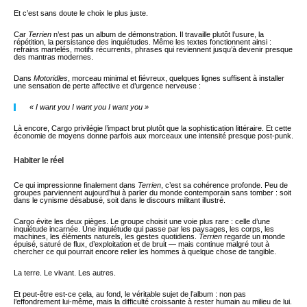
Et c’est sans doute le choix le plus juste.
Car
Terrien
n’est pas un album de démonstration. Il travaille plutôt l’usure, la
répétition, la persistance des inquiétudes. Même les textes fonctionnent ainsi :
refrains martelés, motifs récurrents, phrases qui reviennent jusqu’à devenir presque
des mantras modernes.
Dans
Motoridles
, morceau minimal et fiévreux, quelques lignes suffisent à installer
une sensation de perte affective et d’urgence nerveuse :
« I want you I want you I want you »
Là encore, Cargo privilégie l’impact brut plutôt que la sophistication littéraire. Et cette
économie de moyens donne parfois aux morceaux une intensité presque post-punk.
Habiter le réel
Ce qui impressionne finalement dans
Terrien
, c’est sa cohérence profonde. Peu de
groupes parviennent aujourd’hui à parler du monde contemporain sans tomber : soit
dans le cynisme désabusé, soit dans le discours militant illustré.
Cargo évite les deux pièges. Le groupe choisit une voie plus rare : celle d’une
inquiétude incarnée. Une inquiétude qui passe par les paysages, les corps, les
machines, les éléments naturels, les gestes quotidiens.
Terrien
regarde un monde
épuisé, saturé de flux, d’exploitation et de bruit — mais continue malgré tout à
chercher ce qui pourrait encore relier les hommes à quelque chose de tangible.
La terre. Le vivant. Les autres.
Et peut-être est-ce cela, au fond, le véritable sujet de l’album : non pas
l’effondrement lui-même, mais la difficulté croissante à rester humain au milieu de lui.