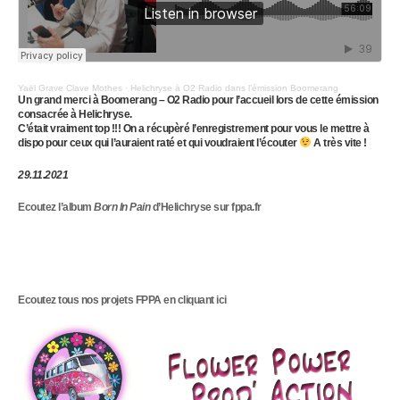
Yaël Grave Clave Mothes
·
Helichryse à O2 Radio dans l’émission Boomerang
Un grand merci à Boomerang – O2 Radio pour l’accueil lors de cette émission
consacrée à Helichryse.
C’était vraiment top !!! On a récupèré l’enregistrement pour vous le mettre à
dispo pour ceux qui l’auraient raté et qui voudraient l’écouter
A très vite !
29.11.2021
Ecoutez l’album
Born In Pain
d’
Helichryse
sur fppa.fr
Ecoutez tous nos projets FPPA en cliquant ici