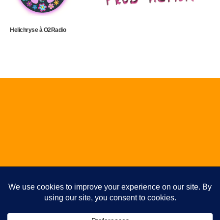
Helichryse à O2Radio
ALBUM / EP / SINGLE
Studio
Photos
Témoignages
Plan du site
Articles
Partitions de batterie gratuites
▼
Copyright 2026 - www.fppa.fr - Tous droits réservés
Abonnez-vous pour ne rien rater !