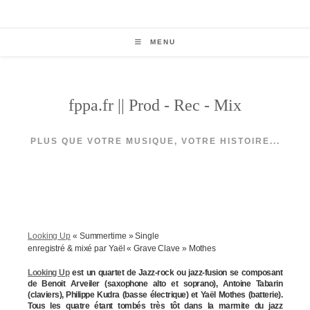
Skip
to
content
MENU
fppa.fr || Prod - Rec - Mix
PLUS QUE VOTRE MUSIQUE, VOTRE HISTOIRE...
Looking Up
« Summertime » Single
enregistré & mixé par Yaël « Grave Clave » Mothes
Looking Up
est un quartet de Jazz-rock ou jazz-fusion se composant
de Benoit Arveiler (saxophone alto et soprano), Antoine Tabarin
(claviers), Philippe Kudra (basse électrique) et Yaël Mothes (batterie).
Tous les quatre étant tombés très tôt dans la marmite du jazz