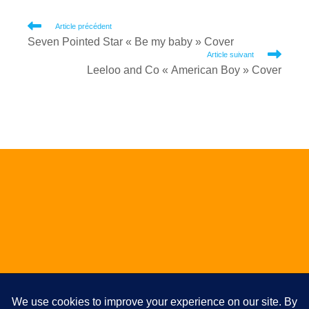
Read
Article précédent
Seven Pointed Star « Be my baby » Cover
more
Article suivant
articles
Leeloo and Co « American Boy » Cover
ALBUM / EP / SINGLE
Studio
Photos
Témoignages
Plan du site
Articles
Partitions de batterie gratuites