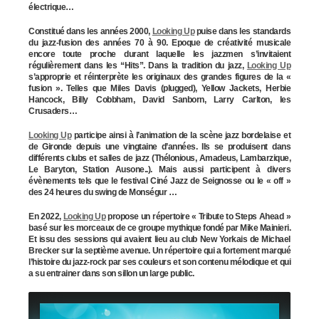
électrique…
Constitué dans les années 2000,
Looking Up
puise dans les standards
du jazz-fusion des années 70 à 90. Epoque de créativité musicale
encore toute proche durant laquelle les jazzmen s’invitaient
régulièrement dans les “Hits”. Dans la tradition du jazz,
Looking Up
s’approprie et réinterprète les originaux des grandes figures de la «
fusion ». Telles que Miles Davis (plugged), Yellow Jackets, Herbie
Hancock, Billy Cobbham, David Sanborn, Larry Carlton, les
Crusaders…
Looking Up
participe ainsi à l’animation de la scène jazz bordelaise et
de Gironde depuis une vingtaine d’années. Ils se produisent dans
différents clubs et salles de jazz (Thélonious, Amadeus, Lambarzique,
Le Baryton, Station Ausone..). Mais aussi participent à divers
évènements tels que le festival Ciné Jazz de Seignosse ou le « off »
des 24 heures du swing de Monségur …
En 2022,
Looking Up
propose un répertoire « Tribute to Steps Ahead »
basé sur les morceaux de ce groupe mythique fondé par Mike Mainieri.
Et issu des sessions qui avaient lieu au club New Yorkais de Michael
Brecker sur la septième avenue. Un répertoire qui a fortement marqué
l’histoire du jazz-rock par ses couleurs et son contenu mélodique et qui
a su entrainer dans son sillon un large public.