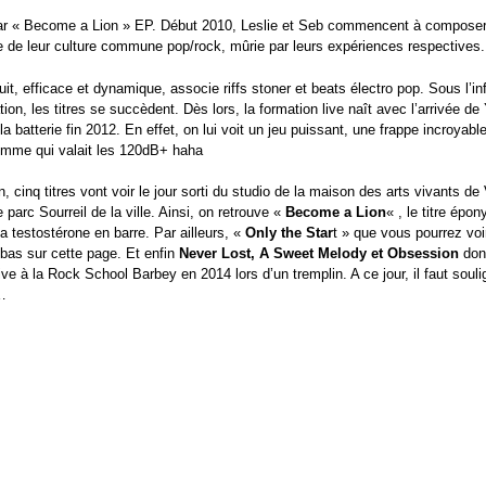
ar « Become a Lion » EP. Début 2010, Leslie et Seb commencent à composer
 de leur culture commune pop/rock, mûrie par leurs expériences respectives.
uit, efficace et dynamique, associe riffs stoner et beats électro pop. Sous l’i
ion, les titres se succèdent. Dès lors, la formation live naît avec l’arrivée de
 batterie fin 2012. En effet, on lui voit un jeu puissant, une frappe incroyable
omme qui valait les 120dB+ haha
 cinq titres vont voir le jour sorti du studio de la maison des arts vivants de
 parc Sourreil de la ville. Ainsi, on retrouve «
Become a Lion
« , le titre épo
a testostérone en barre. Par ailleurs, «
Only the Star
t » que vous pourrez voi
 bas sur cette page. Et enfin
Never Lost, A Sweet Melody et Obsession
don
live à la Rock School Barbey en 2014 lors d’un tremplin. A ce jour, il faut soul
…