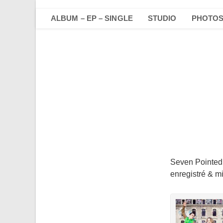
Skip
to
ALBUM – EP – SINGLE
STUDIO
PHOTO
content
Seven Pointed
enregistré & m