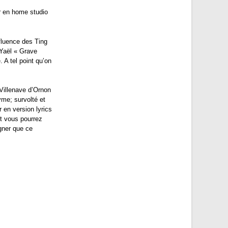
 en home studio
nfluence des Ting
 Yaël « Grave
. A tel point qu’on
 Villenave d’Ornon
nyme; survolté et
r en version lyrics
t vous pourrez
igner que ce