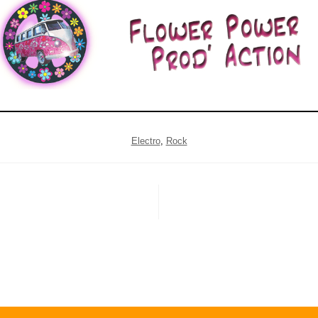
Electro
, 
Rock