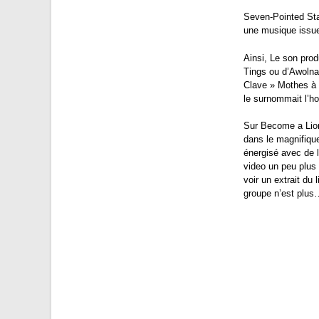
Seven-Pointed St
une musique issue
Ainsi, Le son prod
Tings ou d’Awolnat
Clave » Mothes à la
le surnommait l’h
Sur Become a Lion,
dans le magnifique
énergisé avec de l
video un peu plus
voir un extrait du 
groupe n’est plus