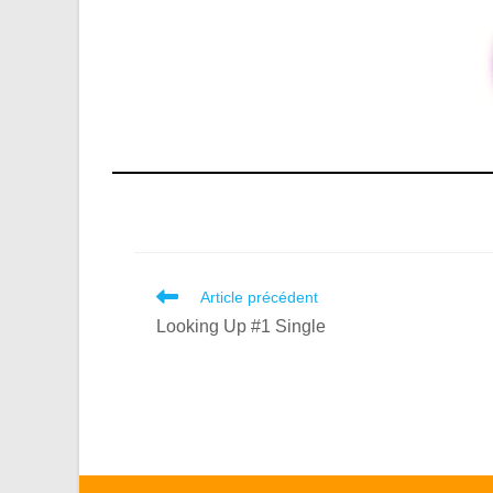
Article précédent
Read
more
Looking Up #1 Single
articles