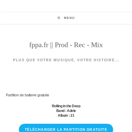
Skip
to
content
MENU
fppa.fr || Prod - Rec - Mix
PLUS QUE VOTRE MUSIQUE, VOTRE HISTOIRE...
Partition de batterie gratuite
Rolling in the Deep
Band : Adele
Album : 21
TÉLÉCHARGER LA PARTITION GRATUITE