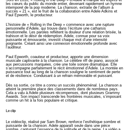
les cœurs du public du monde entier, devenant rapidement un hymne
intemporel de la pop moderne. La chanson, extraite de l’album à
succès « 21 », est le fruit de la collaboration entre Adele Adkins et
Paul Epworth, le producteur.
L’histoire de « Rolling in the Deep » commence avec une rupture
personnelle d’Adele, qui trouve dans l’écriture une catharsis
émotionnelle. Les paroles reflètent la douleur d’une relation brisée, la
trahison et le désir de rédemption. Adele, connue pour sa voix
puissante et émouvante, investit chaque mot d’une intensité
poignante. Créant ainsi une connexion émotionnelle profonde avec
l’auditeur.
Paul Epworth, coauteur et producteur, apporte une dimension
musicale captivante à la chanson. Le célèbre riff de piano, associé
aux percussions marquées, crée une toile sonore dramatique. Elle
s’accompagne parfaitement le récit émotionnel d’Adele. La montée en
puissance tout au long de la chanson souligne le sentiment de perte
et de résilience. Conduisant à un refrain mémorable et puissant.
Dès sa sortie, ce titre a connu un succès phénoménal. La chanson a
atteint la première place des classements dans de nombreux pays.
Cela a valu à Adele plusieurs récompenses, dont plusieurs Grammy
Awards. Son impact transcende les frontières musicales, s’imposant
comme un hit à la fois populaire et critique.
Le clip
Le vidéoclip, réalisé par Sam Brown, renforce l’esthétique sombre et
puissante de la chanson. Adele apparaît seule dans une pièce
sombre, capturant l’essence de la solitude et de la peine. La vidéo a