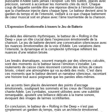
puissante d’Adele sans jamais l’éclipser. Les fills subtils, placés avec
précision, servent à accentuer les moments clés du récit. Chaque
coup de baguette semble être une réponse directe à l’émotion brute
que la chanteuse injecte dans chaque ligne. Le batteur devient ainsi le
gardien du tempo et de l’intensité, veillant à ce que chaque battement
de cœur musical soit en phase avec l’âme tourmentée de la chanson.
L’Expression Émotionnelle à travers le Jeu de Batterie
Au-delà des éléments rhythmiques, le batteur de « Rolling in the
Deep » joue un rôle crucial dans l’expression émotionnelle de la
chanson. Le jeu de batterie devient une conversation silencieuse avec
les nuances émotionnelles de la voix d’Adele. Les variations dans
l’intensité, la dynamique et la complexité rythmique reflètent les
nuances d’une relation brisée.
Les breaks dramatiques, souvent marqués par des silences calculés,
sont des moments où le batteur laisse l’émotion s’installer. Les
roulements de caisse claire résonnent comme des échos de cœurs
brisés, créant une atmosphère qui va au-delà des mots. C’est dans
ces moments que le batteur devient un narrateur silencieux, racontant
une histoire tout aussi poignante que les paroles elles-mêmes.
Les accents bien placés deviennent des points d’ancrage
émotionnels, soulignant les sommets et les creux de l’histoire que
chante Adele. Les cymbales, souvent utilisées avec une subtilité
remarquable, ajoutent une brillance délicate à la trame sonore,
évoquant des images de larmes scintillantes.
En conclusion, le batteur de « Rolling in the Deep » n’est pas
simplement un gardien du temps, mais un architecte émotionnel.