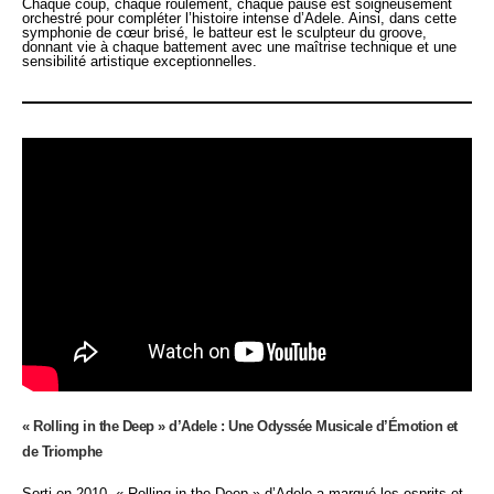
Chaque coup, chaque roulement, chaque pause est soigneusement
orchestré pour compléter l’histoire intense d’Adele. Ainsi, dans cette
symphonie de cœur brisé, le batteur est le sculpteur du groove,
donnant vie à chaque battement avec une maîtrise technique et une
sensibilité artistique exceptionnelles.
« Rolling in the Deep » d’Adele : Une Odyssée Musicale d’Émotion et
de Triomphe
Sorti en 2010, « Rolling in the Deep » d’Adele a marqué les esprits et