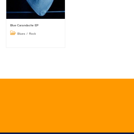
Blue Carandache EP
Post
Blues
/
Rock
category: