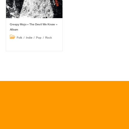
Creepy Mojo « The Devil We Know »
Album
Post
Folk
/
Indie
/
Pop
/
Rock
category: