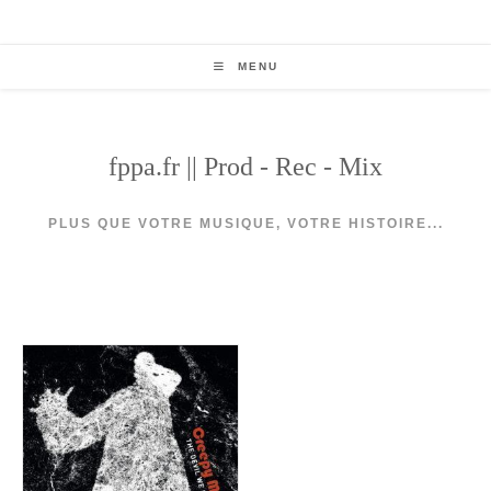
Skip
to
content
MENU
fppa.fr || Prod - Rec - Mix
PLUS QUE VOTRE MUSIQUE, VOTRE HISTOIRE...