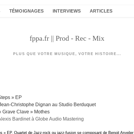
S
TÉMOIGNAGES
INTERVIEWS
ARTICLES
fppa.fr || Prod - Rec - Mix
PLUS QUE VOTRE MUSIQUE, VOTRE HISTOIRE...
Steps » EP
 Jean-Christophe Dignan au Studio Berduquet
« Grave Clave » Mothes
Alexis Bardinet à Globe Audio Mastering
s » EP. Quartet de Jazz-rock ou jazz-fusion se composant de Benoit Arveile