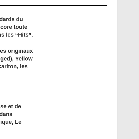
ndards du
ncore toute
s les “Hits”.
les originaux
gged), Yellow
arlton, les
ise et de
 dans
ique, Le