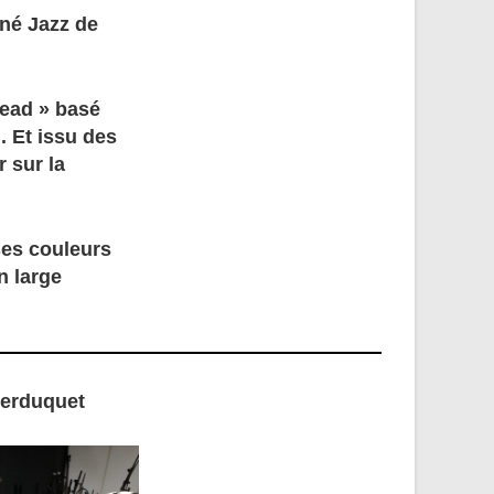
iné Jazz de
head » basé
. Et issu des
 sur la
ses couleurs
n large
Berduquet