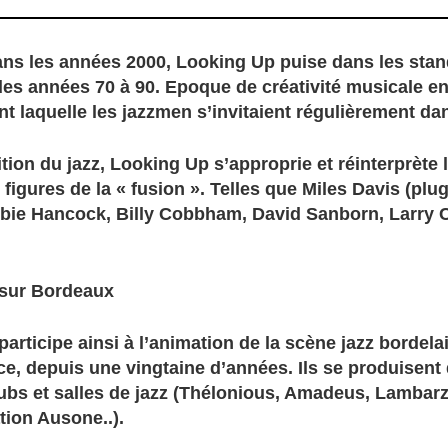
ans les années 2000, Looking Up puise dans les sta
des années 70 à 90. Epoque de créativité musicale e
t laquelle les jazzmen s’invitaient régulièrement dan
ition du jazz, Looking Up s’approprie et réinterprète 
figures de la « fusion ». Telles que Miles Davis (plu
bie Hancock, Billy Cobbham, David Sanborn, Larry C
…
sur Bordeaux
articipe ainsi à l’animation de la scène jazz bordela
ce, depuis une vingtaine d’années. Ils se produisent
lubs et salles de jazz (Thélonious, Amadeus, Lambarz
tion Ausone..).