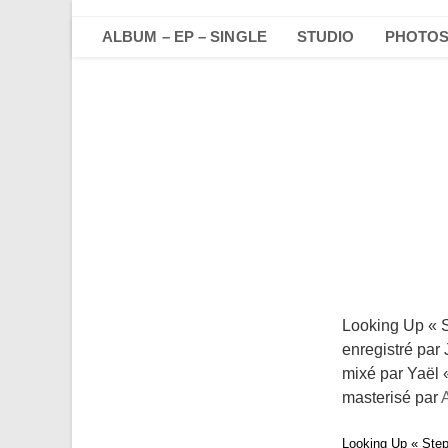
Skip
to
ALBUM – EP – SINGLE
STUDIO
PHOTO
content
Looking Up « 
enregistré par
mixé par Yaël 
masterisé par
Looking Up « Step