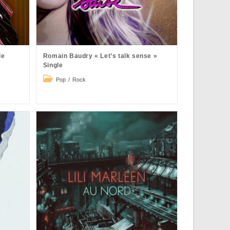
le
Romain Baudry « Let’s talk sense »
Single
Post
Pop
/
Rock
category: