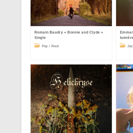
Romain Baudry « Bonnie and Clyde »
Emmanu
Single
lumièr
Post
Post
Pop
/
Rock
Jaz
category:
catego