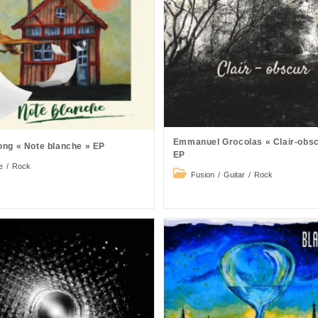
Emmanuel Grocolas « Clair-obsc
ong « Note blanche » EP
EP
e
/
Rock
Post
Fusion
/
Guitar
/
Rock
ry:
category: