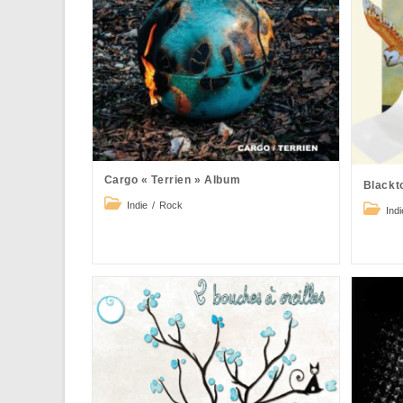
Cargo « Terrien » Album
Blackt
Post
Indie
/
Rock
Post
Indi
category:
catego