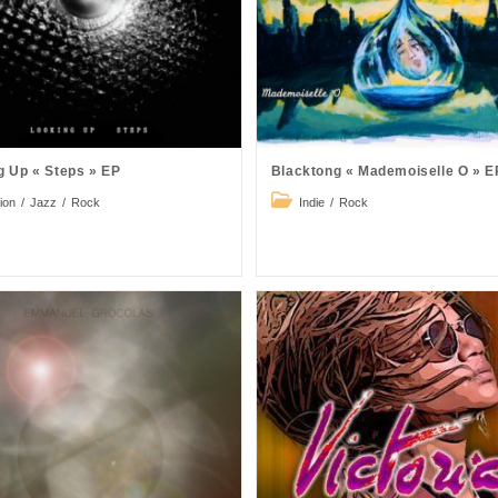
g Up « Steps » EP
Blacktong « Mademoiselle O » E
Post
ion
/
Jazz
/
Rock
Indie
/
Rock
ry:
category: