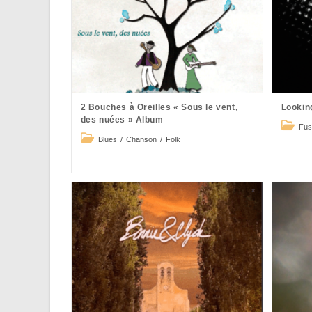
2 Bouches à Oreilles « Sous le vent,
Lookin
des nuées » Album
Post
Fus
Post
catego
Blues
/
Chanson
/
Folk
category: