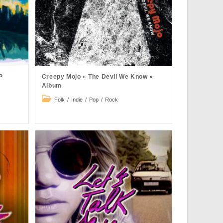
P
Creepy Mojo « The Devil We Know »
Album
Post
Folk
/
Indie
/
Pop
/
Rock
category: