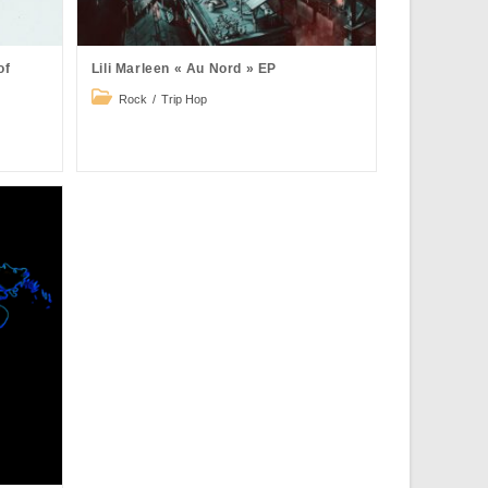
of
Lili Marleen « Au Nord » EP
Post
Rock
/
Trip Hop
category: