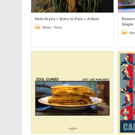
Helichryse « Born in Pain » Album
Romain
Single
Post
Metal
/
Rock
Post
category:
Ele
catego