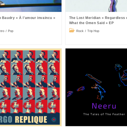
 Baudry « À l’amour invaincu »
The Lost Meridian « Regardless 
What the Omen Said » EP
Post
ctro
/
Pop
Rock
/
Trip Hop
ry:
category: