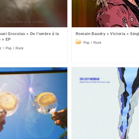
el Grocolas « De l’ombre à la
Romain Baudry « Victoria » Sing
e » EP
Post
Pop
/
Rock
category:
z
/
Pop
/
Rock
ry: