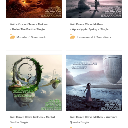
Yaël « Grave Clave » Mothes
Yaël Grave Clave Mothes
« Under The Earth » Single
« Apocalyptic Spring » Single
Post
Post
Modular
/
Soundtrack
Instrumental
/
Soundtrack
category:
category:
Yaël Grave Clave Mothes « Martial
Yaël Grave Clave Mothes « Aurora’s
Stroll » Single
Quest » Single