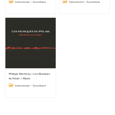
Post
Post
Instrumental
/
Soundtrack
Instrumental
/
Soundtrack
category:
category:
Philippe Macherey « Les Musiques
du Palais » Album
Post
Instrumental
/
Soundtrack
category: