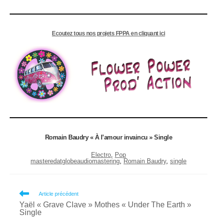
Ecoutez tous nos projets FPPA en cliquant ici
Romain Baudry « À l’amour invaincu » Single
Electro
, 
Pop
masteredatglobeaudiomastering
, 
Romain Baudry
, 
single
Read
Article précédent
Yaël « Grave Clave » Mothes « Under The Earth »
more
Single