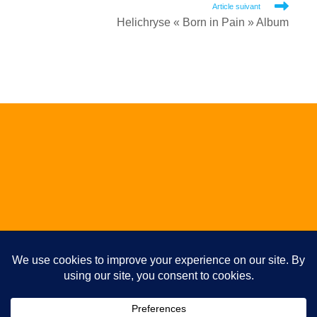
articles
Article suivant
Helichryse « Born in Pain » Album
ALBUM / EP / SINGLE
Studio
Photos
Témoignages
Plan du site
Articles
Partitions de batterie gratuites
▼
Copyright 2026 - www.fppa.fr - Tous droits réservés
Abonnez-vous pour ne rien rater !