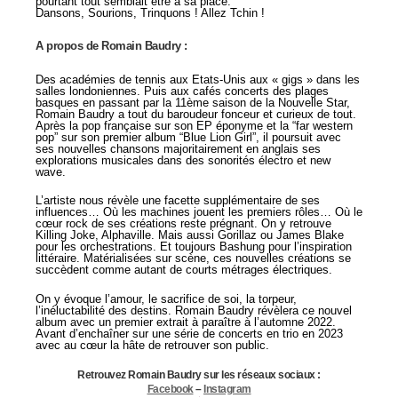
pourtant tout semblait être à sa place.
Dansons, Sourions, Trinquons ! Allez Tchin !
A propos de Romain Baudry :
Des académies de tennis aux Etats-Unis aux « gigs » dans les
salles londoniennes. Puis aux cafés concerts des plages
basques en passant par la 11ème saison de la Nouvelle Star,
Romain Baudry a tout du baroudeur fonceur et curieux de tout.
Après la pop française sur son EP éponyme et la “far western
pop” sur son premier album “Blue Lion Girl”, il poursuit avec
ses nouvelles chansons majoritairement en anglais ses
explorations musicales dans des sonorités électro et new
wave.
L’artiste nous révèle une facette supplémentaire de ses
influences… Où les machines jouent les premiers rôles… Où le
cœur rock de ses créations reste prégnant. On y retrouve
Killing Joke, Alphaville. Mais aussi Gorillaz ou James Blake
pour les orchestrations. Et toujours Bashung pour l’inspiration
littéraire. Matérialisées sur scène, ces nouvelles créations se
succèdent comme autant de courts métrages électriques.
On y évoque l’amour, le sacrifice de soi, la torpeur,
l’inéluctabilité des destins. Romain Baudry révèlera ce nouvel
album avec un premier extrait à paraître à l’automne 2022.
Avant d’enchaîner sur une série de concerts en trio en 2023
avec au cœur la hâte de retrouver son public.
Retrouvez Romain Baudry sur les réseaux sociaux :
Facebook
–
Instagram