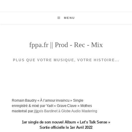
Skip
to
content
MENU
fppa.fr || Prod - Rec - Mix
PLUS QUE VOTRE MUSIQUE, VOTRE HISTOIRE...
Romain Baudry « À l’amour invaincu » Single
enregistré & mixé par Yaël « Grave Clave » Mothes
masterisé par
Ale
xis Bardinet à Globe Audio Mastering
1er single de son nouvel Album « Let’s Talk Sense »
Sortie officielle le 1er Avril 2022