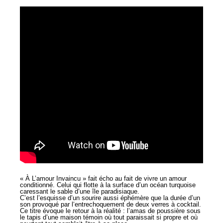
« À L’amour Invaincu » fait écho au fait de vivre un amour
conditionné. Celui qui flotte à la surface d’un océan turquoise
caressant le sable d’une île paradisiaque.
C’est l’esquisse d’un sourire aussi éphémère que la durée d’un
son provoqué par l‘entrechoquement de deux verres à cocktail.
Ce titre évoque le retour à la réalité : l’amas de poussière sous
le tapis d’une maison témoin où tout paraissait si propre et où